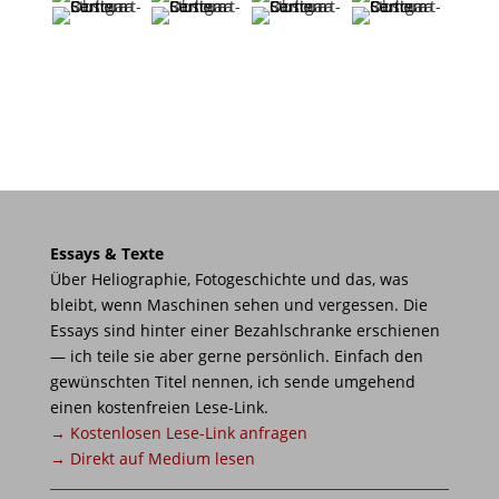
Essays & Texte
Über Heliographie, Fotogeschichte und das, was
bleibt, wenn Maschinen sehen und vergessen. Die
Essays sind hinter einer Bezahlschranke erschienen
— ich teile sie aber gerne persönlich. Einfach den
gewünschten Titel nennen, ich sende umgehend
einen kostenfreien Lese-Link.
→ Kostenlosen Lese-Link anfragen
→ Direkt auf Medium lesen