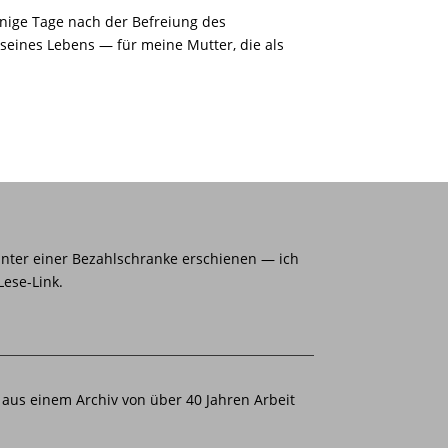
enige Tage nach der Befreiung des
seines Lebens — für meine Mutter, die als
inter einer Bezahlschranke erschienen — ich
Lese-Link.
aus einem Archiv von über 40 Jahren Arbeit