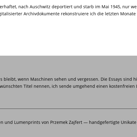
rhaftet, nach Auschwitz deportiert und starb im Mai 1945, nur w
talisierter Archivdokumente rekonstruiere ich die letzten Monate 
as bleibt, wenn Maschinen sehen und vergessen. Die Essays sind h
gewünschten Titel nennen, ich sende umgehend einen kostenfreien 
n und Lumenprints von Przemek Zajfert — handgefertigte Unikate 