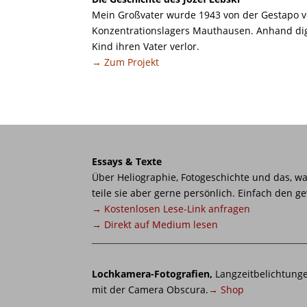
Mein Großvater wurde 1943 von der Gestapo ve
Konzentrationslagers Mauthausen. Anhand digi
Kind ihren Vater verlor.
→ Zum Projekt
Essays & Texte
Über Heliographie, Fotogeschichte und das, w
teile sie aber gerne persönlich. Einfach den 
→ Kostenlosen Lese-Link anfragen
→ Direkt auf Medium lesen
Lochkamera-Fotografien,
Langzeitbelichtunge
mit der Camera Obscura.
→ Shop