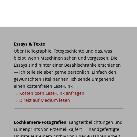
Essays & Texte
Über Heliographie, Fotogeschichte und das, was
bleibt, wenn Maschinen sehen und vergessen. Die
Essays sind hinter einer Bezahlschranke erschienen
— ich teile sie aber gerne persönlich. Einfach den
gewünschten Titel nennen, ich sende umgehend
einen kostenfreien Lese-Link.
→ Kostenlosen Lese-Link anfragen
→ Direkt auf Medium lesen
Lochkamera-Fotografien,
Langzeitbelichtungen und
Lumenprints von Przemek Zajfert — handgefertigte
Unikate aus einem Archiv von über 40 Jahren Arbeit